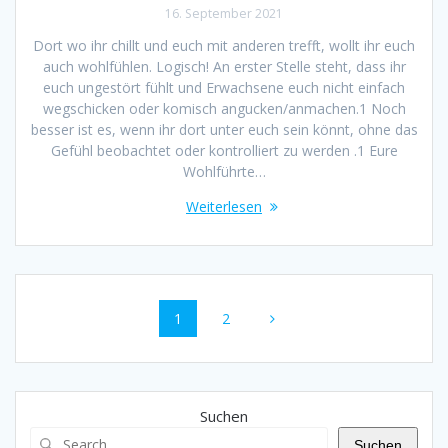
16. September 2021
Dort wo ihr chillt und euch mit anderen trefft, wollt ihr euch
auch wohlfühlen. Logisch! An erster Stelle steht, dass ihr
euch ungestört fühlt und Erwachsene euch nicht einfach
wegschicken oder komisch angucken/anmachen.1 Noch
besser ist es, wenn ihr dort unter euch sein könnt, ohne das
Gefühl beobachtet oder kontrolliert zu werden .1 Eure
Wohlführte…
Weiterlesen
Beitragsnavigation
Seite
Seite
1
2
Suchen
Suchen