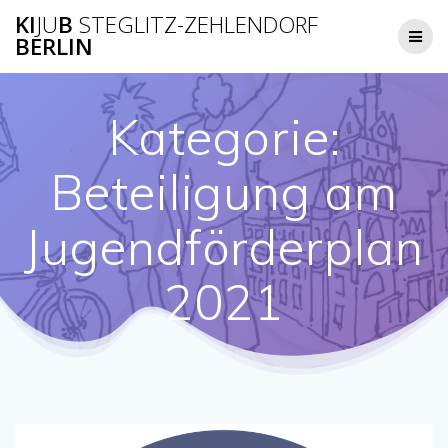
Zum
KI
JU
B
STEGLITZ-ZEHLENDORF
Inhalt
BERLIN
springen
Kategorie:
Beteiligung am
Jugendförderplan
2021