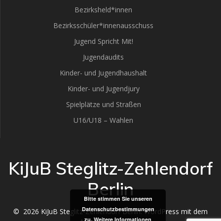
Bezirksheld*innen
Bezirksschüler*innenausschuss
Jugend Spricht Mit!
Jugendaudits
Kinder- und Jugendhaushalt
Kinder- und Jugendjury
Spielplätze und Straßen
U16/U18 – Wahlen
KiJuB Steglitz-Zehlendorf
Berlin
Bitte stimmen Sie unseren
Datenschutzbestimmungen
© 2026 KiJuB Steglitz-Zehlendorf Berlin. WordPress mit dem
zu.
Weitere Informationen