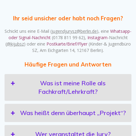
Ihr seid unsicher oder habt noch Fragen?
Schickt uns eine E-Mail (
jugendjurysz@berlin.de
), eine
Whatsapp-
oder Signal-Nachricht
(0178 811 99 62),
Instagram
-Nachricht
(
@kijubsz
) oder eine
Postkarte/Brief/Flyer
(Kinder-& Jugendbüro
SZ, Am Eichgarten 14, 12167 Berlin).
Häufige Fragen und Antworten
Was ist meine Rolle als
Fachkraft/Lehrkraft?
Was heißt denn überhaupt „Projekt“?
Wer veranstaltet die Jury?