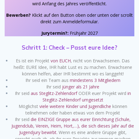
wird Anfang des Jahres veröffentlicht.
Bewerben?
Klickt auf den Button oben oder unten oder scrollt
direkt zum Anmeldeformular.
Jurytermin?:
Frühjahr 2027
Schritt 1: Check – Passt eure Idee?
Es ist ein Projekt
von EUCH
, nicht von Erwachsenen. Das
heißt: EURE Idee, IHR habt Lust es zu machen. Erwachsene
können helfen, aber IHR bestimmt wo es langgeht!
Ihr seid ein Team aus
mindestens 3 Mitgliedern
Ihr seid
jünger als 21 Jahre
Ihr seid
aus Steglitz-Zehlendorf
ODER euer Projekt wird
in
Steglitz-Zehlendorf umgesetzt
Möglichst
viele weitere Kinder und Jugendliche
können
teilnehmen oder haben etwas von dem Projekt
Ihr seid
die EINZIGE Gruppe aus eurer Einrichtung (Schule,
Jugendclub, Verein, Heim, Hort,…), die sich dieses Jahr auf die
Jugendjury bewirbt.
Wenn es eine andere Gruppe gibt,
sprecht euch ab, ob ihr eure Projekte zusammen machen