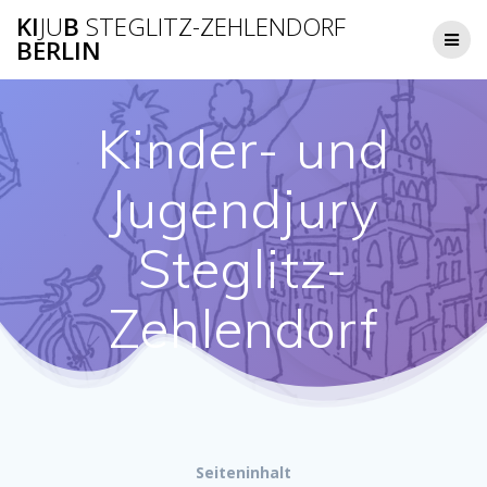
Zum
KI
JU
B
STEGLITZ-ZEHLENDORF
Inhalt
BERLIN
springen
Kinder- und
Jugendjury
Steglitz-
Zehlendorf
Seiteninhalt