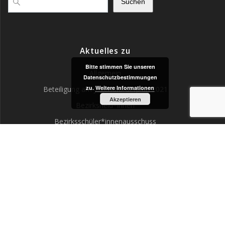
Suchen
Aktuelles zu
Bitte stimmen Sie unseren
Allgemein
Datenschutzbestimmungen
zu.
Weitere Informationen
Beteiligung am Jugendförderplan 2021
Akzeptieren
Bezirksheld*innen
Bezirksschüler*innenausschuss
Jugend Spricht Mit!
Jugendaudits
Kinder- und Jugendhaushalt
Kinder- und Jugendjury
Spielplätze und Straßen
U16/U18 – Wahlen