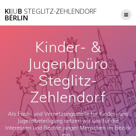
Zum
KI
JU
B
STEGLITZ-ZEHLENDORF
Inhalt
BERLIN
springen
Kinder- &
Jugendbüro
Steglitz-
Zehlendorf
Als Fach- und Vernetzungsstelle für Kinder- und
Jugendbeteiligung setzen wir uns für die
Interessen und Rechte junger Menschen im Bezirk
ein.