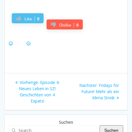
Like
0
Dislike
0
Beitragsnavigation
Vorheriger
Vorherige:
Episode 4:
Nächster
Nächster:
Fridays for
Beitrag:
Neues Leben in SZ!
Beitrag:
Future! Mehr als ein
Geschichten von 4
Klima Streik
Expats!
Suchen
Suchen