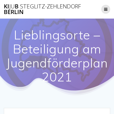
Zum
KI
JU
B
STEGLITZ-ZEHLENDORF
Inhalt
BERLIN
springen
Lieblingsorte –
Beteiligung am
Jugendförderplan
2021