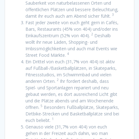
Sauberkeit von naturbelassenen Orten und
öffentlichen Plätzen und bessere Beleuchtung,
3
damit ihr euch auch am Abend sicher fühlt.
Fast jeder zweite von euch geht gern in Cafés,
Bars, Restaurants (45% von 404) und/oder ins
2
Einkaufszentrum (52% von 404).
Deshalb
wollt ihr neue Läden, Shopping- und
Imbissmöglichkeiten und auch mal Events wie
4
Street Food Märkte.
Ein Drittel von euch (31,7% von 404) ist aktiv
auf Fußball-/Basketballplätzen, in Skateparks,
Fitnessstudios, im Schwimmbad und vielen
2
anderen Orten.
Ihr fordert deshalb, dass
Spiel- und Sportanlagen repariert und neu
gebaut werden, es dort ausreichend Licht gibt
und die Plätze abends und am Wochenende
5
öffnen.
Besonders Fußballplätze, Skateparks,
Dirtbike-Strecken und Basketballplätze sind bei
1
euch beliebt.
Genauso viele (31,7% von 404) von euch
gehen in der Freizeit auch dahin, wo man