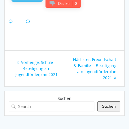
Dislike
0
Beitragsnavigation
Nächster
Nächster:
Freundschaft
Vorheriger
Vorherige:
Schule –
Beitrag:
& Familie – Beteiligung
Beitrag:
Beteiligung am
am Jugendförderplan
Jugendförderplan 2021
2021
Suchen
Suchen