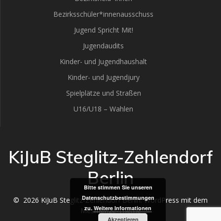
Bezirksschüler*innenausschuss
Jugend Spricht Mit!
Jugendaudits
Kinder- und Jugendhaushalt
Kinder- und Jugendjury
Spielplätze und Straßen
U16/U18 – Wahlen
KiJuB Steglitz-Zehlendorf
Berlin
Bitte stimmen Sie unseren
Datenschutzbestimmungen
© 2026 KiJuB Steglitz-Zehlendorf Berlin. WordPress mit dem
zu.
Weitere Informationen
Mesmerize-Theme
Akzeptieren