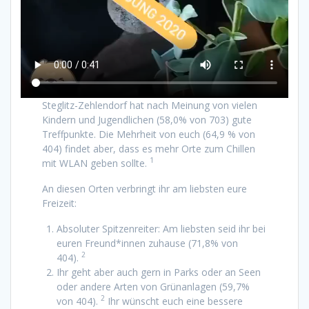
Steglitz-Zehlendorf hat nach Meinung von vielen
Kindern und Jugendlichen (58,0% von 703) gute
Treffpunkte. Die Mehrheit von euch (64,9 % von
404) findet aber, dass es mehr Orte zum Chillen
1
mit WLAN geben sollte.
An diesen Orten verbringt ihr am liebsten eure
Freizeit:
Absoluter Spitzenreiter: Am liebsten seid ihr bei
euren Freund*innen zuhause (71,8% von
2
404).
Ihr geht aber auch gern in Parks oder an Seen
oder andere Arten von Grünanlagen (59,7%
2
von 404).
Ihr wünscht euch eine bessere